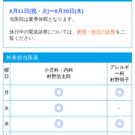
8月11日(祝・火)〜8月20日(木)
当医院は夏季休暇となります。
休日中の緊急診察については、
夜間・休日の診察
をご
覧ください。
外来担当医表
アレルギ
曜
小児科・内科
ー科
日
村野浩太郎
村野明子
◎
◎
月
◎
火
-
◎
◎
水