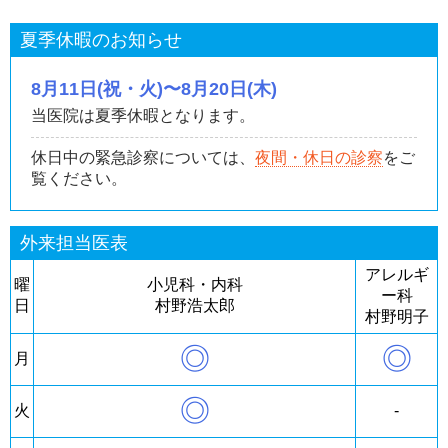
夏季休暇のお知らせ
8月11日(祝・火)〜8月20日(木)
当医院は夏季休暇となります。
休日中の緊急診察については、
夜間・休日の診察
をご
覧ください。
外来担当医表
アレルギ
曜
小児科・内科
ー科
日
村野浩太郎
村野明子
◎
◎
月
◎
火
-