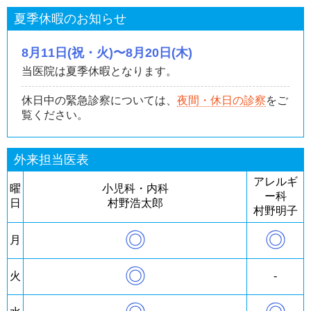
夏季休暇のお知らせ
8月11日(祝・火)〜8月20日(木)
当医院は夏季休暇となります。
休日中の緊急診察については、
夜間・休日の診察
をご
覧ください。
外来担当医表
アレルギ
曜
小児科・内科
ー科
日
村野浩太郎
村野明子
◎
◎
月
◎
火
-